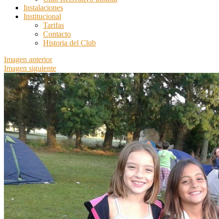
Instalaciones
Institucional
Tarifas
Contacto
Historia del Club
Imagen anterior
Imagen siguiente