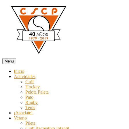
Ir
al
contenido
Menú
Club Social y Campo de Pato
Deporte y recreación todo el año. Especial Colonia y Temporada de 
Inicio
Actividades
Golf
Hockey
Pelota Paleta
Pato
Rugby
Tenis
¡Asociate!
Verano
Pileta
Club Recreativo Infantil