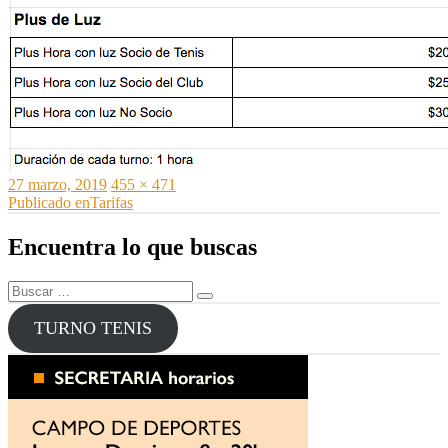
Publicado
Tamaño
27 marzo, 2019
455 × 471
el
Navegación
completo
Publicado en
Tarifas
de
Encuentra lo que buscas
entradas
Buscar
Buscar
por:
TURNO TENIS