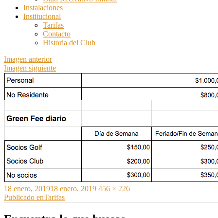
Instalaciones
Institucional
Tarifas
Contacto
Historia del Club
Imagen anterior
Imagen siguiente
Publicado
Tamaño
18 enero, 2019
18 enero, 2019
456 × 226
el
Navegación
completo
Publicado en
Tarifas
de