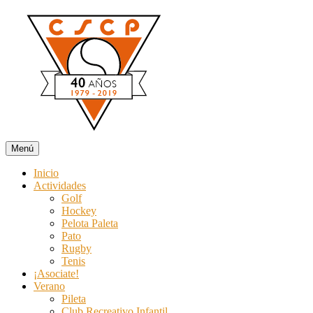
Ir
al
contenido
Menú
Club Social y Campo de Pato
Deporte y recreación todo el año. Especial Colonia y Temporada de 
Inicio
Actividades
Golf
Hockey
Pelota Paleta
Pato
Rugby
Tenis
¡Asociate!
Verano
Pileta
Club Recreativo Infantil