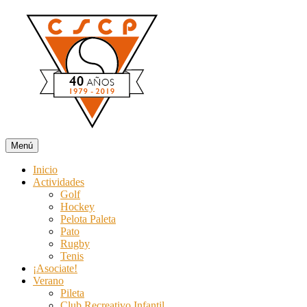
Ir
al
contenido
Menú
Club Social y Campo de Pato
Deporte y recreación todo el año. Especial Colonia y Temporada de 
Inicio
Actividades
Golf
Hockey
Pelota Paleta
Pato
Rugby
Tenis
¡Asociate!
Verano
Pileta
Club Recreativo Infantil