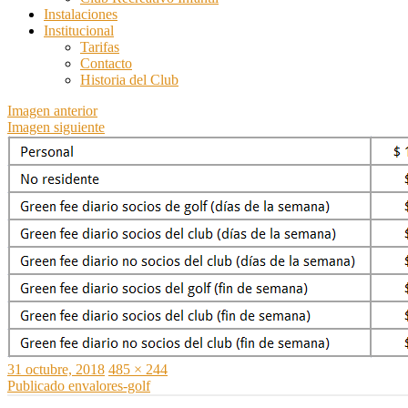
Instalaciones
Institucional
Tarifas
Contacto
Historia del Club
Imagen anterior
Imagen siguiente
Publicado
Tamaño
31 octubre, 2018
485 × 244
el
Navegación
completo
Publicado en
valores-golf