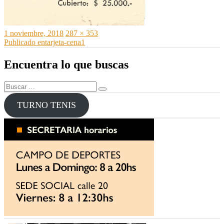
Publicado
Tamaño
1 noviembre, 2018
287 × 353
el
Navegación
completo
Publicado en
tarjeta-cena1
de
Encuentra lo que buscas
entradas
Buscar
Buscar
por:
TURNO TENIS