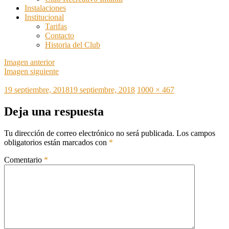
Instalaciones
Institucional
Tarifas
Contacto
Historia del Club
Imagen anterior
Imagen siguiente
Publicado
Tamaño
19 septiembre, 2018
19 septiembre, 2018
1000 × 467
el
completo
Deja una respuesta
Tu dirección de correo electrónico no será publicada.
Los campos
obligatorios están marcados con
*
Comentario
*