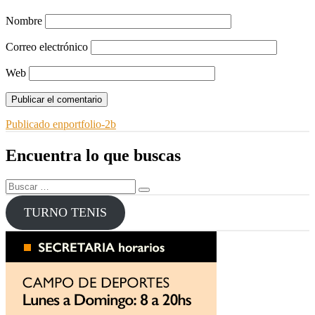
Nombre
Correo electrónico
Web
Navegación
Publicado en
portfolio-2b
de
Encuentra lo que buscas
entradas
Buscar
Buscar
por:
TURNO TENIS