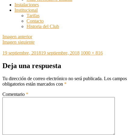
Instalaciones
Institucional
Tarifas
Contacto
Historia del Club
Imagen anterior
Imagen siguiente
Publicado
Tamaño
19 septiembre, 2018
19 septiembre, 2018
1000 × 816
el
completo
Deja una respuesta
Tu dirección de correo electrónico no será publicada.
Los campos
obligatorios están marcados con
*
Comentario
*