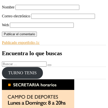
Nombre
Correo electrónico
Web
Navegación
Publicado en
portfolio-1c
de
Encuentra lo que buscas
entradas
Buscar
Buscar
por:
TURNO TENIS