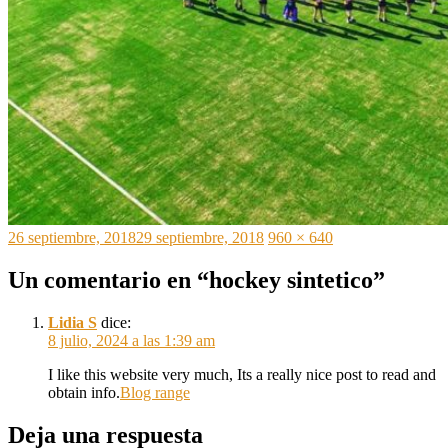
Publicado
Tamaño
26 septiembre, 2018
29 septiembre, 2018
960 × 640
el
completo
Un comentario en “hockey sintetico”
Lidia S
dice:
8 julio, 2024 a las 1:39 am
I like this website very much, Its a really nice post to read and
obtain info.
Blog range
Deja una respuesta