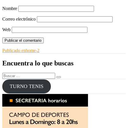
Nombre
Correo electrónico
Web
Navegación
Publicado en
home-2
de
Encuentra lo que buscas
entradas
Buscar
Buscar
por:
TURNO TENIS