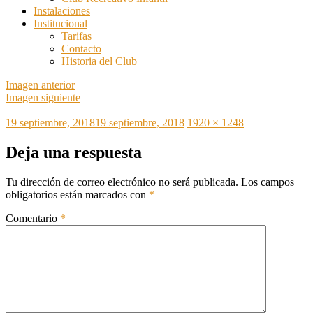
Instalaciones
Institucional
Tarifas
Contacto
Historia del Club
Imagen anterior
Imagen siguiente
Publicado
Tamaño
19 septiembre, 2018
19 septiembre, 2018
1920 × 1248
el
completo
Deja una respuesta
Tu dirección de correo electrónico no será publicada.
Los campos
obligatorios están marcados con
*
Comentario
*