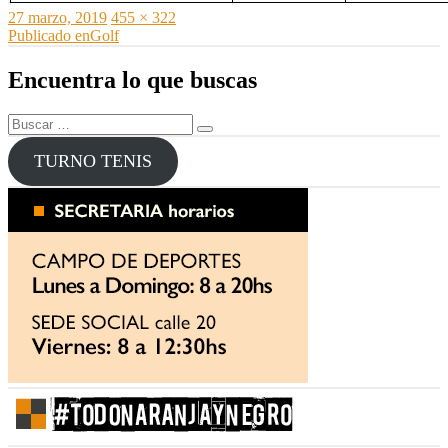
Publicado
Tamaño
27 marzo, 2019
455 × 322
el
Navegación
completo
Publicado en
Golf
de
Encuentra lo que buscas
entradas
Buscar
Buscar
por:
TURNO TENIS