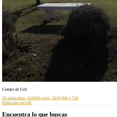
Campo de Gof
Publicado
Tamaño
29 septiembre, 2018
28 enero, 2019
960 × 720
el
Navegación
completo
Publicado en
Golf
de
Encuentra lo que buscas