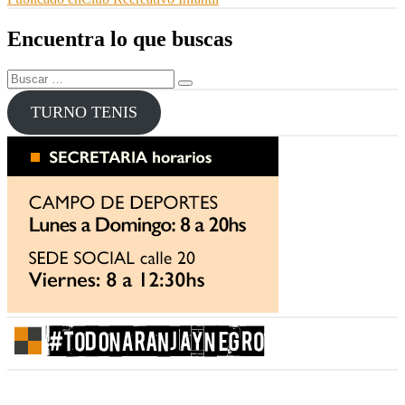
Navegación
de
Encuentra lo que buscas
entradas
Buscar
Buscar
por:
TURNO TENIS