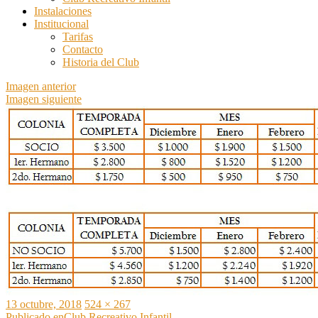
Instalaciones
Institucional
Tarifas
Contacto
Historia del Club
Imagen anterior
Imagen siguiente
Publicado
Tamaño
13 octubre, 2018
524 × 267
el
completo
Publicado en
Club Recreativo Infantil