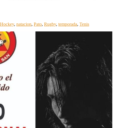
Hockey
,
natacion
,
Pato
,
Rugby
,
temporada
,
Tenis