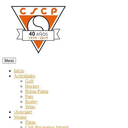
Ir
al
contenido
Menú
Club Social y Campo de Pato
Deporte y recreación todo el año. Especial Colonia y Temporada de 
Inicio
Actividades
Golf
Hockey
Pelota Paleta
Pato
Rugby
Tenis
¡Asociate!
Verano
Pileta
Club Recreativo Infantil