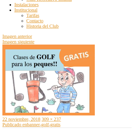
Instalaciones
Institucional
Tarifas
Contacto
Historia del Club
Imagen anterior
Imagen siguiente
Publicado
Tamaño
22 noviembre, 2018
309 × 237
el
Navegación
completo
Publicado en
banner-golf-gratis
de