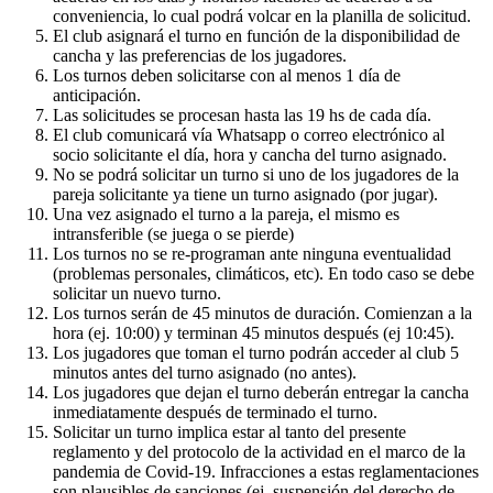
conveniencia, lo cual podrá volcar en la planilla de solicitud.
El club asignará el turno en función de la disponibilidad de
cancha y las preferencias de los jugadores.
Los turnos deben solicitarse con al menos 1 día de
anticipación.
Las solicitudes se procesan hasta las 19 hs de cada día.
El club comunicará vía Whatsapp o correo electrónico al
socio solicitante el día, hora y cancha del turno asignado.
No se podrá solicitar un turno si uno de los jugadores de la
pareja solicitante ya tiene un turno asignado (por jugar).
Una vez asignado el turno a la pareja, el mismo es
intransferible (se juega o se pierde)
Los turnos no se re-programan ante ninguna eventualidad
(problemas personales, climáticos, etc). En todo caso se debe
solicitar un nuevo turno.
Los turnos serán de 45 minutos de duración. Comienzan a la
hora (ej. 10:00) y terminan 45 minutos después (ej 10:45).
Los jugadores que toman el turno podrán acceder al club 5
minutos antes del turno asignado (no antes).
Los jugadores que dejan el turno deberán entregar la cancha
inmediatamente después de terminado el turno.
Solicitar un turno implica estar al tanto del presente
reglamento y del protocolo de la actividad en el marco de la
pandemia de Covid-19. Infracciones a estas reglamentaciones
son plausibles de sanciones (ej. suspensión del derecho de