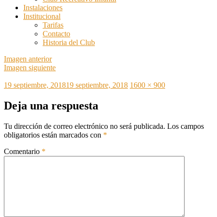
Instalaciones
Institucional
Tarifas
Contacto
Historia del Club
Imagen anterior
Imagen siguiente
Publicado
Tamaño
19 septiembre, 2018
19 septiembre, 2018
1600 × 900
el
completo
Deja una respuesta
Tu dirección de correo electrónico no será publicada.
Los campos
obligatorios están marcados con
*
Comentario
*