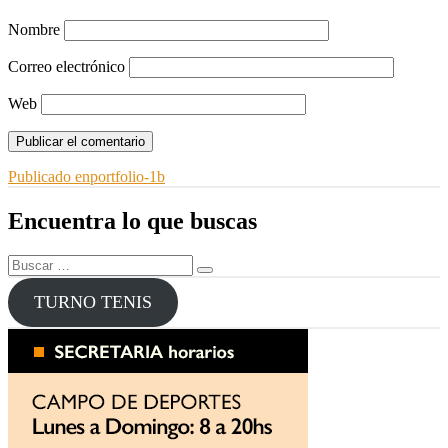
Nombre
Correo electrónico
Web
Navegación
Publicado en
portfolio-1b
de
Encuentra lo que buscas
entradas
Buscar
Buscar
por:
TURNO TENIS