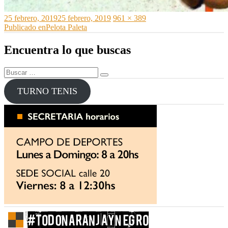
Publicado
Tamaño
25 febrero, 2019
25 febrero, 2019
961 × 389
el
Navegación
completo
Publicado en
Pelota Paleta
de
Encuentra lo que buscas
entradas
Buscar
Buscar
por:
TURNO TENIS