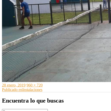
Publicado
Tamaño
28 enero, 2019
960 × 720
el
Navegación
completo
Publicado en
Instalaciones
de
Encuentra lo que buscas
entradas
Buscar