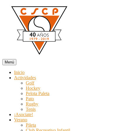
Ir
al
contenido
Menú
Club Social y Campo de Pato
Deporte y recreación todo el año. Especial Colonia y Temporada de 
Inicio
Actividades
Golf
Hockey
Pelota Paleta
Pato
Rugby
Tenis
¡Asociate!
Verano
Pileta
Club Recreativo Infantil