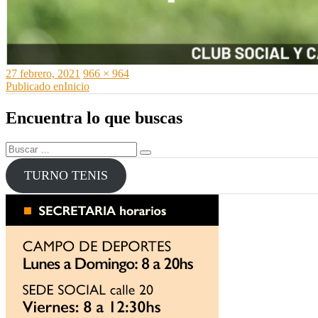
Publicado
Tamaño
27 febrero, 2021
966 × 964
el
Navegación
completo
Publicado en
Inicio
de
Encuentra lo que buscas
entradas
Buscar
Buscar
por:
TURNO TENIS