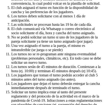
conveniencia, lo cual podrá volcar en la planilla de solicitud.
El club asignará el turno en función de la disponibilidad de
cancha y las preferencias de los jugadores.
Los turnos deben solicitarse con al menos 1 día de
anticipación.
Las solicitudes se procesan hasta las 19 hs de cada día.
El club comunicará vía Whatsapp o correo electrónico al
socio solicitante el día, hora y cancha del turno asignado.
No se podrá solicitar un turno si uno de los jugadores de la
pareja solicitante ya tiene un turno asignado (por jugar).
Una vez asignado el turno a la pareja, el mismo es
intransferible (se juega o se pierde)
Los turnos no se re-programan ante ninguna eventualidad
(problemas personales, climáticos, etc). En todo caso se debe
solicitar un nuevo turno.
Los turnos serán de 45 minutos de duración. Comienzan a la
hora (ej. 10:00) y terminan 45 minutos después (ej 10:45).
Los jugadores que toman el turno podrán acceder al club 5
minutos antes del turno asignado (no antes).
Los jugadores que dejan el turno deberán entregar la cancha
inmediatamente después de terminado el turno.
Solicitar un turno implica estar al tanto del presente
reglamento y del protocolo de la actividad en el marco de la
pandemia de Covid-19. Infracciones a estas reglamentaciones
son plausibles de sanciones (ej. suspensión del derecho de